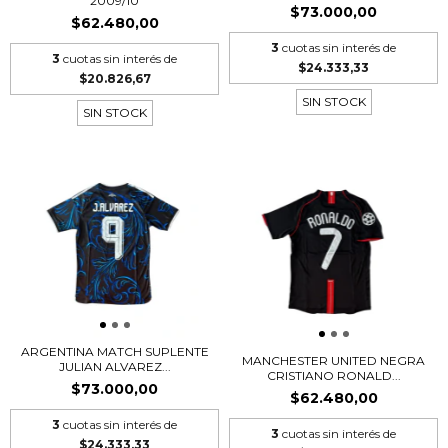
2009/10
$73.000,00
$62.480,00
3
cuotas sin interés de
3
cuotas sin interés de
$24.333,33
$20.826,67
SIN STOCK
SIN STOCK
ARGENTINA MATCH SUPLENTE
MANCHESTER UNITED NEGRA
JULIAN ALVAREZ...
CRISTIANO RONALD...
$73.000,00
$62.480,00
3
cuotas sin interés de
3
cuotas sin interés de
$24.333,33