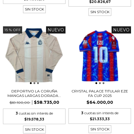
$20.826,67
SIN STOCK
SIN STOCK
NUEVO
NUEVO
15
% OFF
DEPORTIVO LA CORUÑA
CRYSTAL PALACE TITULAR EZE
MANGAS LARGAS DORADA...
FA CUP 2025
$58.735,00
$64.000,00
$69.100,00
3
cuotas sin interés de
3
cuotas sin interés de
$21.333,33
$19.578,33
SIN STOCK
SIN STOCK