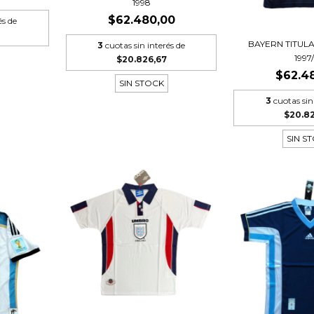
1998
$62.480,00
és de
BAYERN TITUL
3
cuotas sin interés de
1997
$20.826,67
$62.4
SIN STOCK
3
cuotas sin
$20.8
SIN S