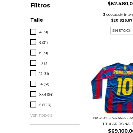
$62.480,
Filtros
3
cuotas sin inter
Talle
$20.826,67
SIN STOCK
4 (31)
6 (31)
8 (31)
10 (31)
12 (31)
14 (31)
Xxxl (54)
S (720)
VER TODOS
BARCELONA MANGAS
TITULAR RONALDI
$69.100,0