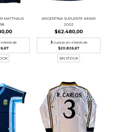
AR MATTHAUS
ARGENTINA SUPLENTE AIMAR
/98
2002
80,00
$62.480,00
 interés de
3
cuotas sin interés de
26,67
$20.826,67
TOCK
SIN STOCK