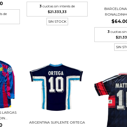
00
3
cuotas sin interés de
BARCELONA
$21.333,33
és de
RONALDINH
$64.0
SIN STOCK
3
cuotas sin
$21.33
SIN S
 LARGAS
N...
ARGENTINA SUPLENTE ORTEGA
0