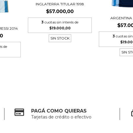
INGLATERRA TITULAR 1998
$57.000,00
ARGENTINA 
3
cuotas sin interés de
$57.0
$19.000,00
ESSI 2014
00
3
cuotas sin
SIN STOCK
$19.0
és de
SIN S
PAGÁ COMO QUIERAS
Tarjetas de crédito o efectivo