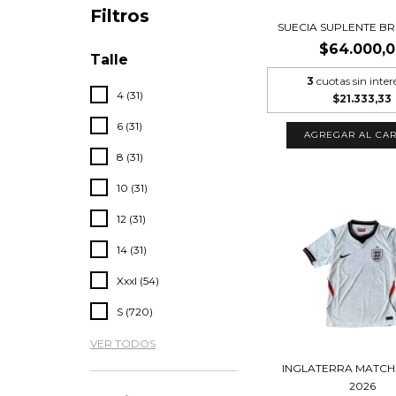
Filtros
SUECIA SUPLENTE BR
$64.000,
Talle
3
cuotas sin inter
4 (31)
$21.333,33
6 (31)
AGREGAR AL CAR
8 (31)
10 (31)
12 (31)
14 (31)
Xxxl (54)
S (720)
VER TODOS
INGLATERRA MATCH 
2026