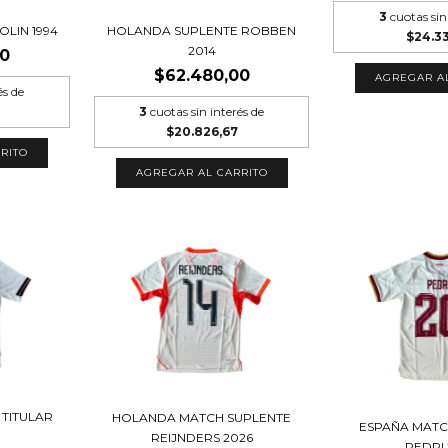
3
cuotas sin
OLIN 1994
HOLANDA SUPLENTE ROBBEN
$24.3
2014
00
$62.480,00
AGREGAR A
és de
3
cuotas sin interés de
$20.826,67
RITO
AGREGAR AL CARRITO
TITULAR
HOLANDA MATCH SUPLENTE
ESPAÑA MATC
REIJNDERS 2026
PEDRI