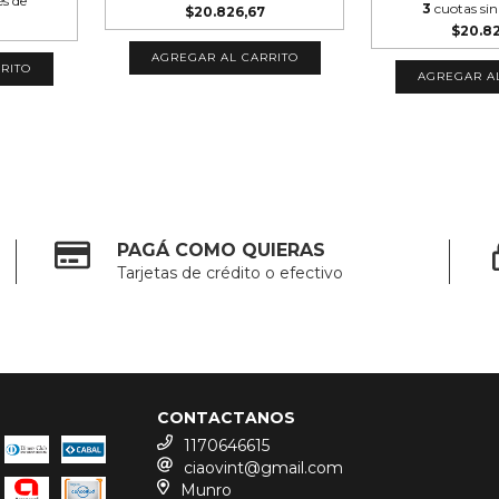
és de
3
cuotas sin
$20.826,67
$20.8
AGREGAR AL CARRITO
RITO
AGREGAR A
PAGÁ COMO QUIERAS
Tarjetas de crédito o efectivo
CONTACTANOS
1170646615
ciaovint@gmail.com
Munro