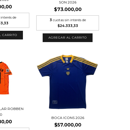
SON 2026
00,00
$73.000,00
 interés de
3
cuotas sin interés de
33,33
$24.333,33
L CARRITO
AGREGAR AL CARRITO
ULAR ROBBEN
10
BOCA ICONS 2026
80,00
$57.000,00