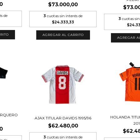
0
$73.000,00
$73.0
és de
3
cuotas sin interés de
3
cuotas sin
$24.333,33
$24.3
RITO
AGREGAR AL CARRITO
AGREGAR A
ARQUERO
HOLANDA TIT
AJAX TITULAR DAVIDS 1995/96
20
$62.480,00
0
$62.4
3
cuotas sin interés de