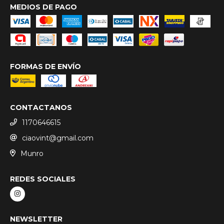
MEDIOS DE PAGO
FORMAS DE ENVÍO
CONTACTANOS
1170646615
ciaovint@gmail.com
Munro
REDES SOCIALES
NEWSLETTER