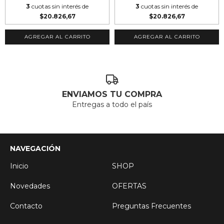
3
cuotas sin interés de
3
cuotas sin interés de
$20.826,67
$20.826,67
AGREGAR AL CARRITO
AGREGAR AL CARRITO
ENVIAMOS TU COMPRA
Entregas a todo el país
NAVEGACIÓN
Inicio
SHOP
Novedades
OFERTAS
Contacto
Preguntas Frecuentes