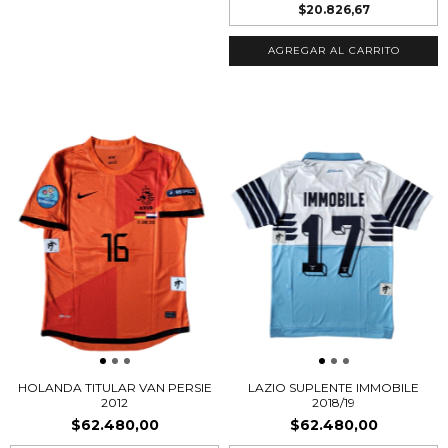
$20.826,67
AGREGAR AL CARRITO
HOLANDA TITULAR VAN PERSIE
LAZIO SUPLENTE IMMOBILE
2012
2018/19
$62.480,00
$62.480,00