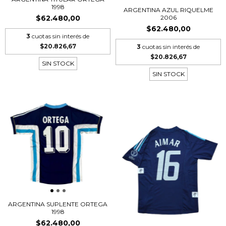
1998
ARGENTINA AZUL RIQUELME
2006
$62.480,00
$62.480,00
3
cuotas sin interés de
$20.826,67
3
cuotas sin interés de
$20.826,67
SIN STOCK
SIN STOCK
ARGENTINA SUPLENTE ORTEGA
1998
$62.480,00