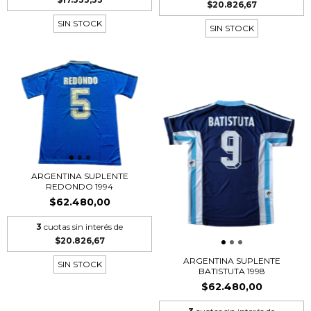
$20.826,67
SIN STOCK
SIN STOCK
ARGENTINA SUPLENTE
REDONDO 1994
$62.480,00
3
cuotas sin interés de
$20.826,67
ARGENTINA SUPLENTE
SIN STOCK
BATISTUTA 1998
$62.480,00