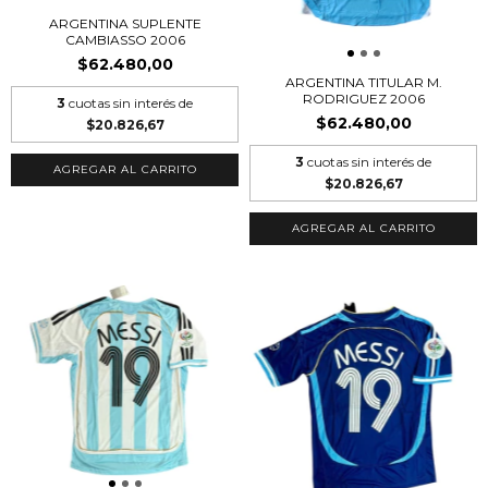
ARGENTINA SUPLENTE
CAMBIASSO 2006
$62.480,00
ARGENTINA TITULAR M.
RODRIGUEZ 2006
3
cuotas sin interés de
$62.480,00
$20.826,67
3
cuotas sin interés de
AGREGAR AL CARRITO
$20.826,67
AGREGAR AL CARRITO