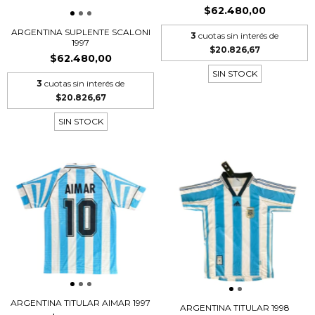
$62.480,00
ARGENTINA SUPLENTE SCALONI
3
cuotas sin interés de
1997
$20.826,67
$62.480,00
SIN STOCK
3
cuotas sin interés de
$20.826,67
SIN STOCK
ARGENTINA TITULAR AIMAR 1997
ARGENTINA TITULAR 1998